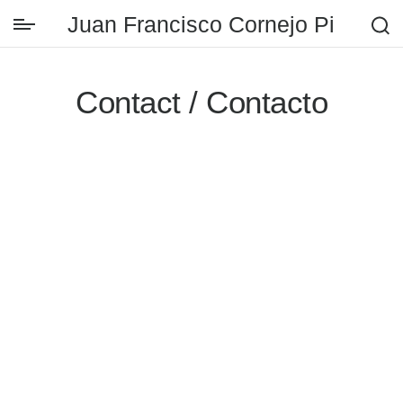
Juan Francisco Cornejo Pinto M
Skip
to
Contact / Contacto
content